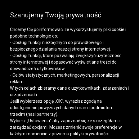
SALE | DODATKOWE -30% NA DRUGI I KOLEJNE
PRODUKTY
Szanujemy Twoją prywatność
Chcemy Cię poinformować, że wykorzystujemy pliki cookie i
podobne technologie do:
- Obsługi funkcji niezbędnych do prawidłowego i
bezpiecznego działania naszej strony internetowej.
Mężczyzna
Kobieta
- Obsługi funkcji, które pozwalają zwiększyć użyteczność
strony internetowej i dopasować wyświetlane treści do
doświadczeń użytkowników.
- Celów statystycznych, marketingowych, personalizacji
>
>
>
VISTULA
MĘŻCZYZNA
ODZIEŻ
MID SEASON SALE
reklam.
W tych celach zbieramy dane o użytkownikach, zdarzeniach i
Mid Season Sale
urządzeniach.
Jeśli wybierzesz opcję „OK”, wyrazisz zgodę na
udostępnienie powyższych danych nam i podmiotom
FILTRY
trzecim (nasi partnerzy).
Wybierz „Ustawienia” aby zapoznać się ze szczegółami i
zarządzać opcjami. Możesz zmienić swoje preferencje w
każdym momencie z poziomu polityki prywatności.