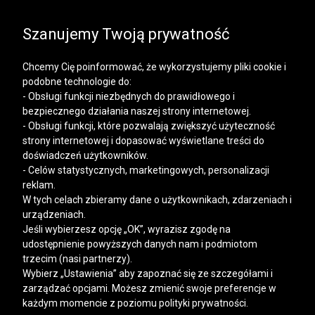
SALE | KOSZULE, POLO, T-SHIRTY: -50% NA DRUGI I
KAŻDY KOLEJNY PRODUKT
Szanujemy Twoją prywatność
Chcemy Cię poinformować, że wykorzystujemy pliki cookie i
podobne technologie do:
- Obsługi funkcji niezbędnych do prawidłowego i
bezpiecznego działania naszej strony internetowej.
Mężczyzna
Kobieta
- Obsługi funkcji, które pozwalają zwiększyć użyteczność
strony internetowej i dopasować wyświetlane treści do
doświadczeń użytkowników.
- Celów statystycznych, marketingowych, personalizacji
reklam.
W tych celach zbieramy dane o użytkownikach, zdarzeniach i
urządzeniach.
Jeśli wybierzesz opcję „OK”, wyrazisz zgodę na
udostępnienie powyższych danych nam i podmiotom
trzecim (nasi partnerzy).
Wybierz „Ustawienia” aby zapoznać się ze szczegółami i
zarządzać opcjami. Możesz zmienić swoje preferencje w
każdym momencie z poziomu polityki prywatności.