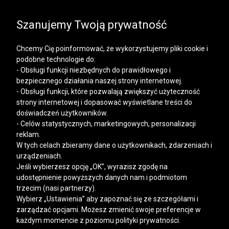
SALE | KOSZULE, POLO, T-SHIRTY: -50% NA DRUGI I
KAŻDY KOLEJNY PRODUKT
Szanujemy Twoją prywatność
Chcemy Cię poinformować, że wykorzystujemy pliki cookie i
podobne technologie do:
- Obsługi funkcji niezbędnych do prawidłowego i
bezpiecznego działania naszej strony internetowej.
Mężczyzna
Kobieta
- Obsługi funkcji, które pozwalają zwiększyć użyteczność
strony internetowej i dopasować wyświetlane treści do
doświadczeń użytkowników.
- Celów statystycznych, marketingowych, personalizacji
reklam.
W tych celach zbieramy dane o użytkownikach, zdarzeniach i
urządzeniach.
Jeśli wybierzesz opcję „OK”, wyrazisz zgodę na
udostępnienie powyższych danych nam i podmiotom
trzecim (nasi partnerzy).
Wybierz „Ustawienia” aby zapoznać się ze szczegółami i
zarządzać opcjami. Możesz zmienić swoje preferencje w
każdym momencie z poziomu polityki prywatności.