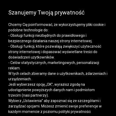
SALE | KOSZULE, POLO, T-SHIRTY: -50% NA DRUGI I
KAŻDY KOLEJNY PRODUKT
Szanujemy Twoją prywatność
Chcemy Cię poinformować, że wykorzystujemy pliki cookie i
podobne technologie do:
- Obsługi funkcji niezbędnych do prawidłowego i
bezpiecznego działania naszej strony internetowej.
Mężczyzna
Kobieta
- Obsługi funkcji, które pozwalają zwiększyć użyteczność
strony internetowej i dopasować wyświetlane treści do
doświadczeń użytkowników.
- Celów statystycznych, marketingowych, personalizacji
reklam.
W tych celach zbieramy dane o użytkownikach, zdarzeniach i
urządzeniach.
Jeśli wybierzesz opcję „OK”, wyrazisz zgodę na
udostępnienie powyższych danych nam i podmiotom
trzecim (nasi partnerzy).
Wybierz „Ustawienia” aby zapoznać się ze szczegółami i
zarządzać opcjami. Możesz zmienić swoje preferencje w
każdym momencie z poziomu polityki prywatności.