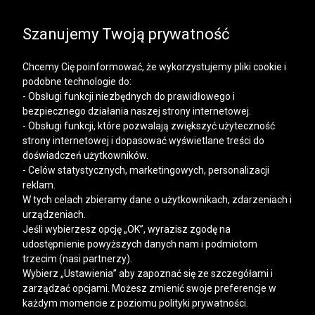
SALE | KOSZULE, POLO, T-SHIRTY: -50% NA DRUGI I
KAŻDY KOLEJNY PRODUKT
Szanujemy Twoją prywatność
Chcemy Cię poinformować, że wykorzystujemy pliki cookie i
podobne technologie do:
- Obsługi funkcji niezbędnych do prawidłowego i
bezpiecznego działania naszej strony internetowej.
Mężczyzna
Kobieta
- Obsługi funkcji, które pozwalają zwiększyć użyteczność
strony internetowej i dopasować wyświetlane treści do
doświadczeń użytkowników.
- Celów statystycznych, marketingowych, personalizacji
reklam.
W tych celach zbieramy dane o użytkownikach, zdarzeniach i
urządzeniach.
Jeśli wybierzesz opcję „OK”, wyrazisz zgodę na
udostępnienie powyższych danych nam i podmiotom
trzecim (nasi partnerzy).
Wybierz „Ustawienia” aby zapoznać się ze szczegółami i
zarządzać opcjami. Możesz zmienić swoje preferencje w
każdym momencie z poziomu polityki prywatności.