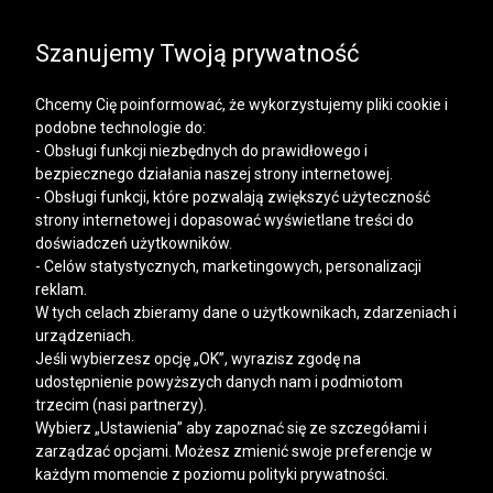
SALE | KOSZULE, POLO, T-SHIRTY: -50% NA DRUGI I
KAŻDY KOLEJNY PRODUKT
Szanujemy Twoją prywatność
Chcemy Cię poinformować, że wykorzystujemy pliki cookie i
podobne technologie do:
- Obsługi funkcji niezbędnych do prawidłowego i
bezpiecznego działania naszej strony internetowej.
Mężczyzna
Kobieta
- Obsługi funkcji, które pozwalają zwiększyć użyteczność
strony internetowej i dopasować wyświetlane treści do
doświadczeń użytkowników.
- Celów statystycznych, marketingowych, personalizacji
reklam.
W tych celach zbieramy dane o użytkownikach, zdarzeniach i
urządzeniach.
Jeśli wybierzesz opcję „OK”, wyrazisz zgodę na
udostępnienie powyższych danych nam i podmiotom
trzecim (nasi partnerzy).
Wybierz „Ustawienia” aby zapoznać się ze szczegółami i
zarządzać opcjami. Możesz zmienić swoje preferencje w
każdym momencie z poziomu polityki prywatności.