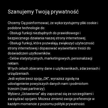
SALE | KOSZULE, POLO, T-SHIRTY: -50% NA DRUGI I
KAŻDY KOLEJNY PRODUKT
Szanujemy Twoją prywatność
Chcemy Cię poinformować, że wykorzystujemy pliki cookie i
podobne technologie do:
- Obsługi funkcji niezbędnych do prawidłowego i
bezpiecznego działania naszej strony internetowej.
Mężczyzna
Kobieta
- Obsługi funkcji, które pozwalają zwiększyć użyteczność
strony internetowej i dopasować wyświetlane treści do
doświadczeń użytkowników.
- Celów statystycznych, marketingowych, personalizacji
reklam.
W tych celach zbieramy dane o użytkownikach, zdarzeniach i
urządzeniach.
Jeśli wybierzesz opcję „OK”, wyrazisz zgodę na
udostępnienie powyższych danych nam i podmiotom
trzecim (nasi partnerzy).
Wybierz „Ustawienia” aby zapoznać się ze szczegółami i
zarządzać opcjami. Możesz zmienić swoje preferencje w
każdym momencie z poziomu polityki prywatności.