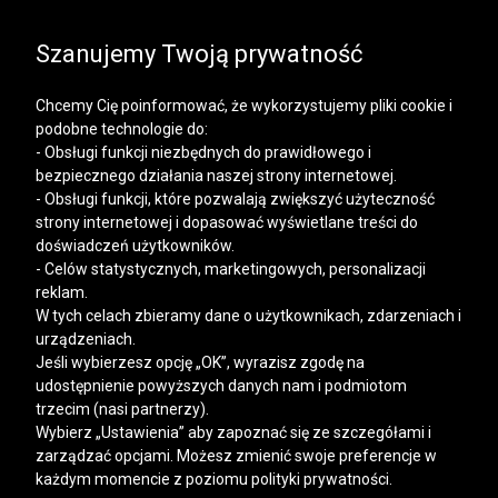
SALE | KOSZULE, POLO, T-SHIRTY: -50% NA DRUGI I
KAŻDY KOLEJNY PRODUKT
Szanujemy Twoją prywatność
Chcemy Cię poinformować, że wykorzystujemy pliki cookie i
podobne technologie do:
- Obsługi funkcji niezbędnych do prawidłowego i
bezpiecznego działania naszej strony internetowej.
Mężczyzna
Kobieta
- Obsługi funkcji, które pozwalają zwiększyć użyteczność
strony internetowej i dopasować wyświetlane treści do
doświadczeń użytkowników.
- Celów statystycznych, marketingowych, personalizacji
reklam.
W tych celach zbieramy dane o użytkownikach, zdarzeniach i
urządzeniach.
Jeśli wybierzesz opcję „OK”, wyrazisz zgodę na
udostępnienie powyższych danych nam i podmiotom
trzecim (nasi partnerzy).
Wybierz „Ustawienia” aby zapoznać się ze szczegółami i
zarządzać opcjami. Możesz zmienić swoje preferencje w
każdym momencie z poziomu polityki prywatności.