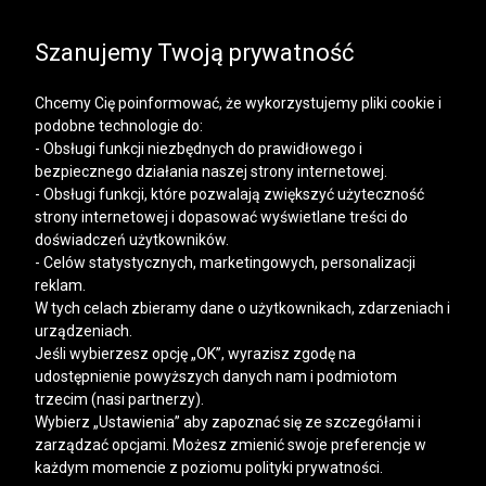
SALE | KOSZULE, POLO, T-SHIRTY: -50% NA DRUGI I
KAŻDY KOLEJNY PRODUKT
Szanujemy Twoją prywatność
Chcemy Cię poinformować, że wykorzystujemy pliki cookie i
podobne technologie do:
- Obsługi funkcji niezbędnych do prawidłowego i
bezpiecznego działania naszej strony internetowej.
Mężczyzna
Kobieta
- Obsługi funkcji, które pozwalają zwiększyć użyteczność
strony internetowej i dopasować wyświetlane treści do
doświadczeń użytkowników.
- Celów statystycznych, marketingowych, personalizacji
reklam.
W tych celach zbieramy dane o użytkownikach, zdarzeniach i
urządzeniach.
Jeśli wybierzesz opcję „OK”, wyrazisz zgodę na
udostępnienie powyższych danych nam i podmiotom
trzecim (nasi partnerzy).
Wybierz „Ustawienia” aby zapoznać się ze szczegółami i
zarządzać opcjami. Możesz zmienić swoje preferencje w
każdym momencie z poziomu polityki prywatności.