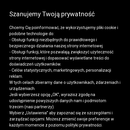
SALE | KOSZULE, POLO, T-SHIRTY: -50% NA DRUGI I
KAŻDY KOLEJNY PRODUKT
Szanujemy Twoją prywatność
Chcemy Cię poinformować, że wykorzystujemy pliki cookie i
podobne technologie do:
- Obsługi funkcji niezbędnych do prawidłowego i
bezpiecznego działania naszej strony internetowej.
Mężczyzna
Kobieta
- Obsługi funkcji, które pozwalają zwiększyć użyteczność
strony internetowej i dopasować wyświetlane treści do
doświadczeń użytkowników.
- Celów statystycznych, marketingowych, personalizacji
reklam.
W tych celach zbieramy dane o użytkownikach, zdarzeniach i
urządzeniach.
Jeśli wybierzesz opcję „OK”, wyrazisz zgodę na
udostępnienie powyższych danych nam i podmiotom
trzecim (nasi partnerzy).
Wybierz „Ustawienia” aby zapoznać się ze szczegółami i
zarządzać opcjami. Możesz zmienić swoje preferencje w
każdym momencie z poziomu polityki prywatności.