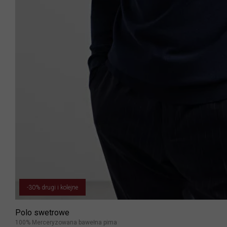
-30% drugi i kolejne
Polo swetrowe
100% Merceryzowana bawełna pima