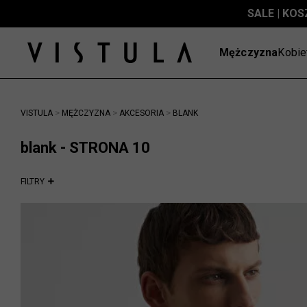
SALE | KOS
Mężczyzna
Kobie
>
>
>
VISTULA
MĘŻCZYZNA
AKCESORIA
BLANK
blank - STRONA 10
FILTRY