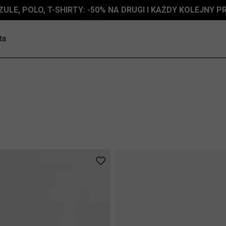
ZULE, POLO, T-SHIRTY: -50% NA DRUGI I KAŻDY KOLEJNY 
ta