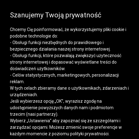
SALE | DODATKOWE -30% NA DRUGI I KOLEJNE
PRODUKTY
Szanujemy Twoją prywatność
Chcemy Cię poinformować, że wykorzystujemy pliki cookie i
podobne technologie do:
- Obsługi funkcji niezbędnych do prawidłowego i
bezpiecznego działania naszej strony internetowej.
Mężczyzna
Kobieta
- Obsługi funkcji, które pozwalają zwiększyć użyteczność
strony internetowej i dopasować wyświetlane treści do
doświadczeń użytkowników.
- Celów statystycznych, marketingowych, personalizacji
>
>
>
VISTULA
MĘŻCZYZNA
ODZIEŻ
BLANK
reklam.
W tych celach zbieramy dane o użytkownikach, zdarzeniach i
blank - STRONA 8
urządzeniach.
Jeśli wybierzesz opcję „OK”, wyrazisz zgodę na
udostępnienie powyższych danych nam i podmiotom
FILTRY
trzecim (nasi partnerzy).
Wybierz „Ustawienia” aby zapoznać się ze szczegółami i
zarządzać opcjami. Możesz zmienić swoje preferencje w
każdym momencie z poziomu polityki prywatności.