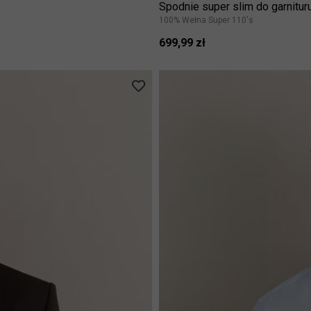
Spodnie super slim do garnitu
100% Wełna Super 110's
699,99 zł