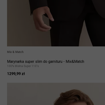
Mix & Match
Marynarka super slim do garnituru - Mix&Match
100% Wełna Super 110's
1299,99 zł