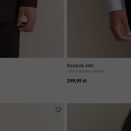
Koszula slim
100% Bawełna Two Ply
299,99 zł