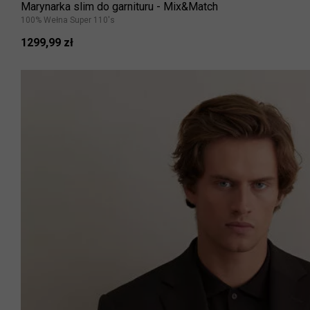
Marynarka slim do garnituru - Mix&Match
100% Wełna Super 110's
1299,99 zł