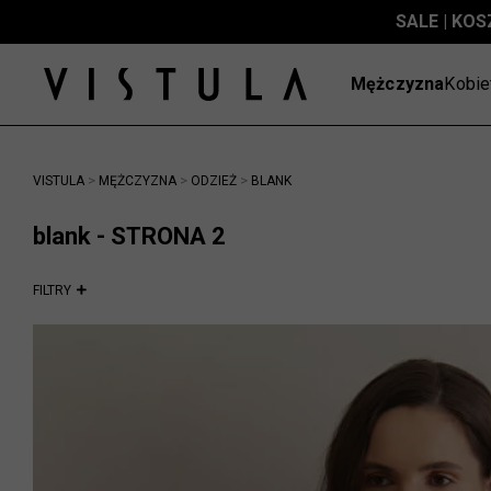
SALE | KOS
Mężczyzna
Kobie
>
>
>
VISTULA
MĘŻCZYZNA
ODZIEŻ
BLANK
blank - STRONA 2
FILTRY