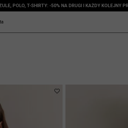
ZULE, POLO, T-SHIRTY: -50% NA DRUGI I KAŻDY KOLEJNY 
ta