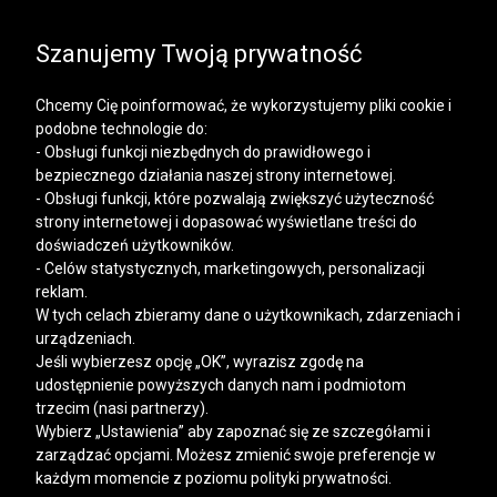
SALE | KOSZULE, POLO, T-SHIRTY: -50% NA DRUGI I
KAŻDY KOLEJNY PRODUKT
Szanujemy Twoją prywatność
Chcemy Cię poinformować, że wykorzystujemy pliki cookie i
podobne technologie do:
- Obsługi funkcji niezbędnych do prawidłowego i
bezpiecznego działania naszej strony internetowej.
Mężczyzna
Kobieta
- Obsługi funkcji, które pozwalają zwiększyć użyteczność
strony internetowej i dopasować wyświetlane treści do
doświadczeń użytkowników.
- Celów statystycznych, marketingowych, personalizacji
reklam.
W tych celach zbieramy dane o użytkownikach, zdarzeniach i
urządzeniach.
Jeśli wybierzesz opcję „OK”, wyrazisz zgodę na
udostępnienie powyższych danych nam i podmiotom
trzecim (nasi partnerzy).
Wybierz „Ustawienia” aby zapoznać się ze szczegółami i
zarządzać opcjami. Możesz zmienić swoje preferencje w
każdym momencie z poziomu polityki prywatności.