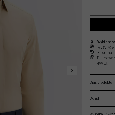
Wybierz r
Wysyłka w
30 dni na
Darmowa do
499 zł.
Opis produktu
Skład
Wysyłka i Zwrot