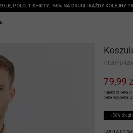
ZULE, POLO, T-SHIRTY: -50% NA DRUGI I KAŻDY KOLEJNY 
ta
Koszula
VT20KD428
79,99 z
Najniższa cena w 
Cena regularna: 2
-50% drugi i
TABELA ROZM