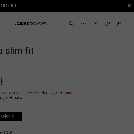
PRODUKT
Szukaj produktów...
 slim fit
4
ł
okresie 30 dni przed obniżką: 99,99 zł
-20%
49,99 zł
-68%
 kolejne
IARÓW