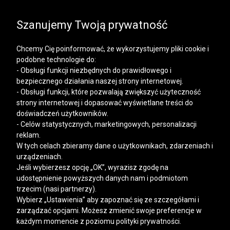
SALE | KOSZULE, POLO, T-SHIRTY: -50% NA DRUGI I
KAŻDY KOLEJNY PRODUKT
Szanujemy Twoją prywatność
Chcemy Cię poinformować, że wykorzystujemy pliki cookie i
podobne technologie do:
- Obsługi funkcji niezbędnych do prawidłowego i
bezpiecznego działania naszej strony internetowej.
Mężczyzna
Kobieta
- Obsługi funkcji, które pozwalają zwiększyć użyteczność
strony internetowej i dopasować wyświetlane treści do
doświadczeń użytkowników.
- Celów statystycznych, marketingowych, personalizacji
reklam.
W tych celach zbieramy dane o użytkownikach, zdarzeniach i
urządzeniach.
Jeśli wybierzesz opcję „OK”, wyrazisz zgodę na
udostępnienie powyższych danych nam i podmiotom
trzecim (nasi partnerzy).
Wybierz „Ustawienia” aby zapoznać się ze szczegółami i
zarządzać opcjami. Możesz zmienić swoje preferencje w
każdym momencie z poziomu polityki prywatności.