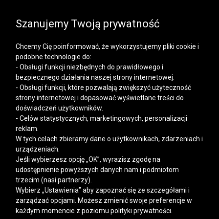
SALE | KOSZULE, POLO, T-SHIRTY: -50% NA DRUGI I
KAŻDY KOLEJNY PRODUKT
Szanujemy Twoją prywatność
Chcemy Cię poinformować, że wykorzystujemy pliki cookie i
podobne technologie do:
- Obsługi funkcji niezbędnych do prawidłowego i
bezpiecznego działania naszej strony internetowej.
Mężczyzna
Kobieta
- Obsługi funkcji, które pozwalają zwiększyć użyteczność
strony internetowej i dopasować wyświetlane treści do
doświadczeń użytkowników.
- Celów statystycznych, marketingowych, personalizacji
reklam.
W tych celach zbieramy dane o użytkownikach, zdarzeniach i
urządzeniach.
Jeśli wybierzesz opcję „OK”, wyrazisz zgodę na
udostępnienie powyższych danych nam i podmiotom
trzecim (nasi partnerzy).
Wybierz „Ustawienia” aby zapoznać się ze szczegółami i
zarządzać opcjami. Możesz zmienić swoje preferencje w
każdym momencie z poziomu polityki prywatności.