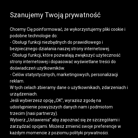
SALE | KOSZULE, POLO, T-SHIRTY: -50% NA DRUGI I
KAŻDY KOLEJNY PRODUKT
Szanujemy Twoją prywatność
Chcemy Cię poinformować, że wykorzystujemy pliki cookie i
podobne technologie do:
- Obsługi funkcji niezbędnych do prawidłowego i
bezpiecznego działania naszej strony internetowej.
Mężczyzna
Kobieta
- Obsługi funkcji, które pozwalają zwiększyć użyteczność
strony internetowej i dopasować wyświetlane treści do
doświadczeń użytkowników.
- Celów statystycznych, marketingowych, personalizacji
reklam.
W tych celach zbieramy dane o użytkownikach, zdarzeniach i
urządzeniach.
Jeśli wybierzesz opcję „OK”, wyrazisz zgodę na
udostępnienie powyższych danych nam i podmiotom
trzecim (nasi partnerzy).
Wybierz „Ustawienia” aby zapoznać się ze szczegółami i
zarządzać opcjami. Możesz zmienić swoje preferencje w
każdym momencie z poziomu polityki prywatności.