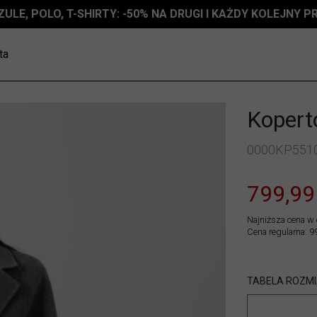
ZULE, POLO, T-SHIRTY: -50% NA DRUGI I KAŻDY KOLEJNY 
ta
Kopert
0000KP551
799,99
Najniższa cena w 
Cena regularna: 9
TABELA ROZM