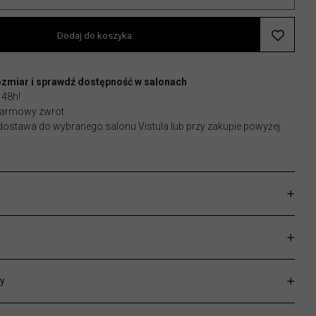
Dodaj do koszyka
ozmiar i sprawdź dostępność w salonach
 48h!
 darmowy zwrot
stawa do wybranego salonu Vistula lub przy zakupie powyżej
y