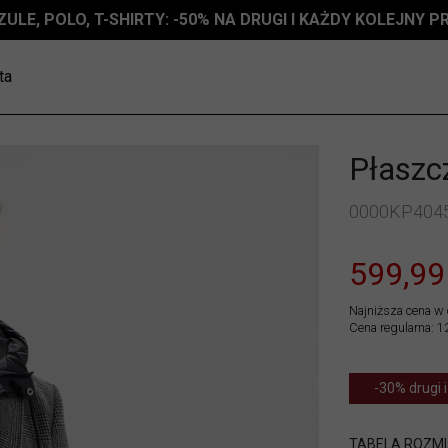
ZULE, POLO, T-SHIRTY: -50% NA DRUGI I KAŻDY KOLEJNY 
ta
Płaszc
0000KP404
599,99
Najniższa cena w 
Cena regularna: 1
-30% drugi i
TABELA ROZM