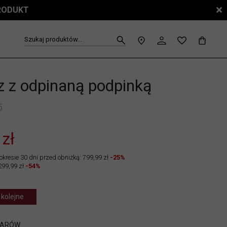
PRODUKT
Szukaj produktów...
z z odpinaną podpinką
5
 zł
okresie 30 dni przed obniżką: 799,99 zł
-25%
299,99 zł
-54%
 kolejne
IARÓW