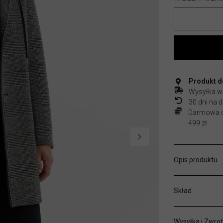
Produkt do
Wysyłka w
30 dni na
Darmowa do
499 zł.
Opis produktu
Skład
Wysyłka i Zwrot