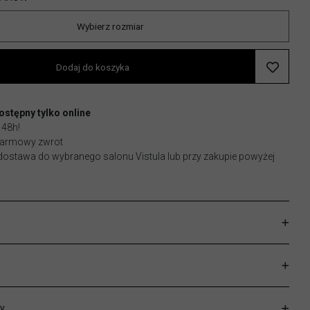
Wybierz rozmiar
Dodaj do koszyka
stępny tylko online
 48h!
 darmowy zwrot
stawa do wybranego salonu Vistula lub przy zakupie powyżej
y