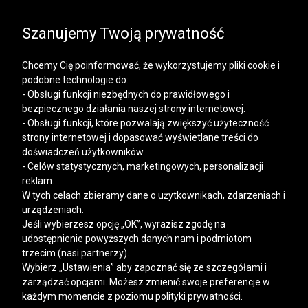
SALE | KOSZULE, POLO, T-SHIRTY: -50% NA DRUGI I
KAŻDY KOLEJNY PRODUKT
Szanujemy Twoją prywatność
Chcemy Cię poinformować, że wykorzystujemy pliki cookie i
podobne technologie do:
- Obsługi funkcji niezbędnych do prawidłowego i
bezpiecznego działania naszej strony internetowej.
Mężczyzna
Kobieta
- Obsługi funkcji, które pozwalają zwiększyć użyteczność
strony internetowej i dopasować wyświetlane treści do
doświadczeń użytkowników.
- Celów statystycznych, marketingowych, personalizacji
reklam.
W tych celach zbieramy dane o użytkownikach, zdarzeniach i
urządzeniach.
Jeśli wybierzesz opcję „OK”, wyrazisz zgodę na
udostępnienie powyższych danych nam i podmiotom
trzecim (nasi partnerzy).
Wybierz „Ustawienia” aby zapoznać się ze szczegółami i
zarządzać opcjami. Możesz zmienić swoje preferencje w
każdym momencie z poziomu polityki prywatności.