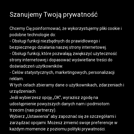
SALE | KOSZULE, POLO, T-SHIRTY: -50% NA DRUGI I
KAŻDY KOLEJNY PRODUKT
Szanujemy Twoją prywatność
Chcemy Cię poinformować, że wykorzystujemy pliki cookie i
podobne technologie do:
- Obsługi funkcji niezbędnych do prawidłowego i
bezpiecznego działania naszej strony internetowej.
Mężczyzna
Kobieta
- Obsługi funkcji, które pozwalają zwiększyć użyteczność
strony internetowej i dopasować wyświetlane treści do
doświadczeń użytkowników.
- Celów statystycznych, marketingowych, personalizacji
reklam.
W tych celach zbieramy dane o użytkownikach, zdarzeniach i
urządzeniach.
Jeśli wybierzesz opcję „OK”, wyrazisz zgodę na
udostępnienie powyższych danych nam i podmiotom
trzecim (nasi partnerzy).
Wybierz „Ustawienia” aby zapoznać się ze szczegółami i
zarządzać opcjami. Możesz zmienić swoje preferencje w
każdym momencie z poziomu polityki prywatności.