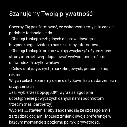
SALE | KOSZULE, POLO, T-SHIRTY: -50% NA DRUGI I
KAŻDY KOLEJNY PRODUKT
Szanujemy Twoją prywatność
Chcemy Cię poinformować, że wykorzystujemy pliki cookie i
podobne technologie do:
- Obsługi funkcji niezbędnych do prawidłowego i
bezpiecznego działania naszej strony internetowej.
Mężczyzna
Kobieta
- Obsługi funkcji, które pozwalają zwiększyć użyteczność
strony internetowej i dopasować wyświetlane treści do
doświadczeń użytkowników.
- Celów statystycznych, marketingowych, personalizacji
reklam.
W tych celach zbieramy dane o użytkownikach, zdarzeniach i
urządzeniach.
Jeśli wybierzesz opcję „OK”, wyrazisz zgodę na
udostępnienie powyższych danych nam i podmiotom
trzecim (nasi partnerzy).
Wybierz „Ustawienia” aby zapoznać się ze szczegółami i
zarządzać opcjami. Możesz zmienić swoje preferencje w
każdym momencie z poziomu polityki prywatności.