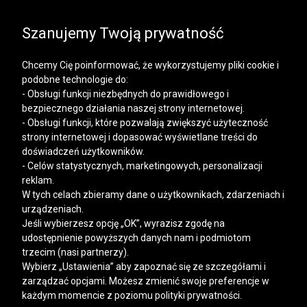
SALE | KOSZULE, POLO, T-SHIRTY: -50% NA DRUGI I
KAŻDY KOLEJNY PRODUKT
Szanujemy Twoją prywatność
Chcemy Cię poinformować, że wykorzystujemy pliki cookie i
podobne technologie do:
- Obsługi funkcji niezbędnych do prawidłowego i
bezpiecznego działania naszej strony internetowej.
Mężczyzna
Kobieta
- Obsługi funkcji, które pozwalają zwiększyć użyteczność
strony internetowej i dopasować wyświetlane treści do
doświadczeń użytkowników.
- Celów statystycznych, marketingowych, personalizacji
reklam.
W tych celach zbieramy dane o użytkownikach, zdarzeniach i
urządzeniach.
Jeśli wybierzesz opcję „OK”, wyrazisz zgodę na
udostępnienie powyższych danych nam i podmiotom
trzecim (nasi partnerzy).
Wybierz „Ustawienia” aby zapoznać się ze szczegółami i
zarządzać opcjami. Możesz zmienić swoje preferencje w
każdym momencie z poziomu polityki prywatności.