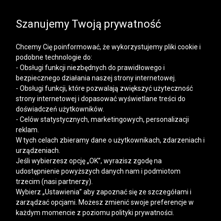
SALE | KOSZULE, POLO, T-SHIRTY: -50% NA DRUGI I
KAŻDY KOLEJNY PRODUKT
Szanujemy Twoją prywatność
Chcemy Cię poinformować, że wykorzystujemy pliki cookie i
podobne technologie do:
- Obsługi funkcji niezbędnych do prawidłowego i
bezpiecznego działania naszej strony internetowej.
Mężczyzna
Kobieta
- Obsługi funkcji, które pozwalają zwiększyć użyteczność
strony internetowej i dopasować wyświetlane treści do
doświadczeń użytkowników.
- Celów statystycznych, marketingowych, personalizacji
reklam.
W tych celach zbieramy dane o użytkownikach, zdarzeniach i
urządzeniach.
Jeśli wybierzesz opcję „OK”, wyrazisz zgodę na
udostępnienie powyższych danych nam i podmiotom
trzecim (nasi partnerzy).
Wybierz „Ustawienia” aby zapoznać się ze szczegółami i
zarządzać opcjami. Możesz zmienić swoje preferencje w
każdym momencie z poziomu polityki prywatności.