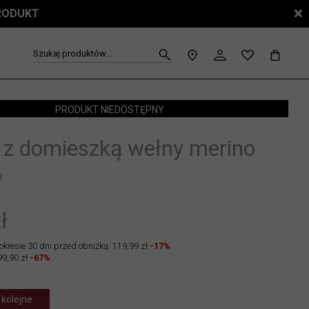
PRODUKT
Szukaj produktów...
PRODUKT NIEDOSTĘPNY
 z domieszką wełny merino
9
ł
okresie 30 dni przed obniżką: 119,99 zł
-17%
99,90 zł
-67%
 kolejne