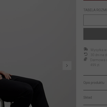
TABELA ROZM
Wysyłka w
30 dni na
Darmowa do
499 zł.
Opis produktu
Skład