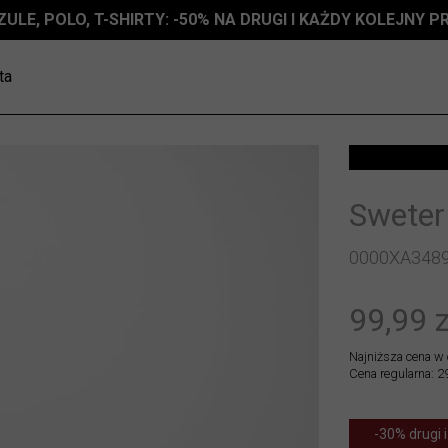
ZULE, POLO, T-SHIRTY: -50% NA DRUGI I KAŻDY KOLEJNY 
ta
Sweter
0000XA348
99,99 z
Najniższa cena w 
Cena regularna: 2
-30% drugi i