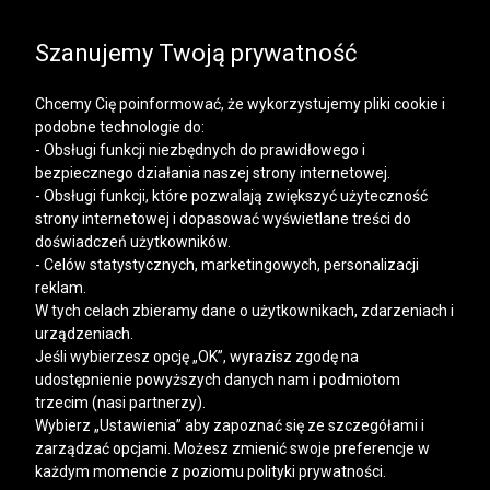
SALE | KOSZULE, POLO, T-SHIRTY: -50% NA DRUGI I
KAŻDY KOLEJNY PRODUKT
Szanujemy Twoją prywatność
Chcemy Cię poinformować, że wykorzystujemy pliki cookie i
podobne technologie do:
- Obsługi funkcji niezbędnych do prawidłowego i
bezpiecznego działania naszej strony internetowej.
Mężczyzna
Kobieta
- Obsługi funkcji, które pozwalają zwiększyć użyteczność
strony internetowej i dopasować wyświetlane treści do
doświadczeń użytkowników.
- Celów statystycznych, marketingowych, personalizacji
reklam.
W tych celach zbieramy dane o użytkownikach, zdarzeniach i
urządzeniach.
Jeśli wybierzesz opcję „OK”, wyrazisz zgodę na
udostępnienie powyższych danych nam i podmiotom
trzecim (nasi partnerzy).
Wybierz „Ustawienia” aby zapoznać się ze szczegółami i
zarządzać opcjami. Możesz zmienić swoje preferencje w
każdym momencie z poziomu polityki prywatności.