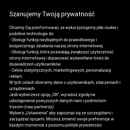
SALE | KOSZULE, POLO, T-SHIRTY: -50% NA DRUGI I
KAŻDY KOLEJNY PRODUKT
Szanujemy Twoją prywatność
Chcemy Cię poinformować, że wykorzystujemy pliki cookie i
podobne technologie do:
- Obsługi funkcji niezbędnych do prawidłowego i
bezpiecznego działania naszej strony internetowej.
Mężczyzna
Kobieta
- Obsługi funkcji, które pozwalają zwiększyć użyteczność
strony internetowej i dopasować wyświetlane treści do
doświadczeń użytkowników.
- Celów statystycznych, marketingowych, personalizacji
reklam.
W tych celach zbieramy dane o użytkownikach, zdarzeniach i
urządzeniach.
Jeśli wybierzesz opcję „OK”, wyrazisz zgodę na
udostępnienie powyższych danych nam i podmiotom
trzecim (nasi partnerzy).
Wybierz „Ustawienia” aby zapoznać się ze szczegółami i
zarządzać opcjami. Możesz zmienić swoje preferencje w
każdym momencie z poziomu polityki prywatności.