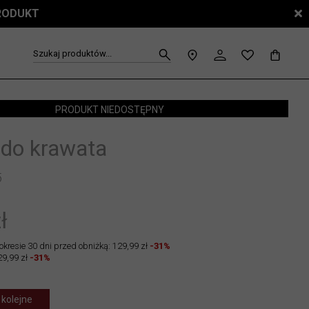
PRODUKT
Szukaj produktów...
PRODUKT NIEDOSTĘPNY
 do krawata
5
ł
okresie 30 dni przed obniżką: 129,99 zł
-31%
29,99 zł
-31%
 kolejne