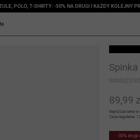
ZULE, POLO, T-SHIRTY: -50% NA DRUGI I KAŻDY KOLEJNY 
ta
Spinka
0000XZ516
89,99 z
Najniższa cena w 
Cena regularna: 1
-30% drugi i