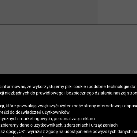
informować, że wykorzystujemy pliki cookie i podobne technologie do:
kcji niezbędnych do prawidłowego i bezpiecznego działania naszej stro
POMOC
SALONY
PROGRAM LOJALNOŚCIOWY
SZYCIE NA MIARĘ
APLIKACJA
Regulaminy
Polityka prywatności
Kontakt
kcji, które pozwalają zwiększyć użyteczność strony internetowej i dopa
reści do doświadczeń użytkowników.
stycznych, marketingowych, personalizacji reklam.
 zbieramy dane o użytkownikach, zdarzeniach i urządzeniach.
esz opcję „OK”, wyrazisz zgodę na udostępnienie powyższych danych na