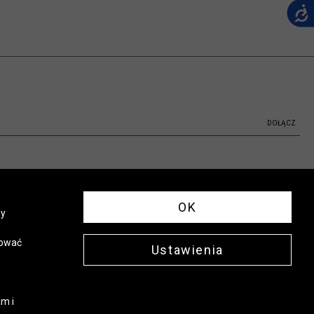
DOŁĄCZ
OK
ny
sować
Ustawienia
m i