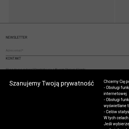
NEWSLETTER
KONTAKT
Masz do nas pytania? Skontaktuj się z Biurem Obsługi Klienta:
(+48) 12 345 19 93
Chcemy Cię po
sklep.internetowy@vistula.pl
Szanujemy Twoją prywatność
- Obsługi fun
internetowej.
- Obsługi fun
wyświetlane t
- Celów staty
W tych celach
Jeśli wybierz