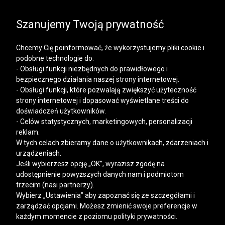
SALE | KOSZULE, POLO, T-SHIRTY: -50% NA DRUGI I
KAŻDY KOLEJNY PRODUKT
Szanujemy Twoją prywatność
Chcemy Cię poinformować, że wykorzystujemy pliki cookie i
podobne technologie do:
- Obsługi funkcji niezbędnych do prawidłowego i
bezpiecznego działania naszej strony internetowej.
Mężczyzna
Kobieta
- Obsługi funkcji, które pozwalają zwiększyć użyteczność
strony internetowej i dopasować wyświetlane treści do
doświadczeń użytkowników.
- Celów statystycznych, marketingowych, personalizacji
reklam.
W tych celach zbieramy dane o użytkownikach, zdarzeniach i
urządzeniach.
Jeśli wybierzesz opcję „OK”, wyrazisz zgodę na
udostępnienie powyższych danych nam i podmiotom
trzecim (nasi partnerzy).
Wybierz „Ustawienia” aby zapoznać się ze szczegółami i
zarządzać opcjami. Możesz zmienić swoje preferencje w
każdym momencie z poziomu polityki prywatności.