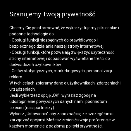
SALE | KOSZULE, POLO, T-SHIRTY: -50% NA DRUGI I
KAŻDY KOLEJNY PRODUKT
Szanujemy Twoją prywatność
Chcemy Cię poinformować, że wykorzystujemy pliki cookie i
podobne technologie do:
- Obsługi funkcji niezbędnych do prawidłowego i
bezpiecznego działania naszej strony internetowej.
Mężczyzna
Kobieta
- Obsługi funkcji, które pozwalają zwiększyć użyteczność
strony internetowej i dopasować wyświetlane treści do
doświadczeń użytkowników.
- Celów statystycznych, marketingowych, personalizacji
reklam.
W tych celach zbieramy dane o użytkownikach, zdarzeniach i
urządzeniach.
Jeśli wybierzesz opcję „OK”, wyrazisz zgodę na
udostępnienie powyższych danych nam i podmiotom
trzecim (nasi partnerzy).
Wybierz „Ustawienia” aby zapoznać się ze szczegółami i
zarządzać opcjami. Możesz zmienić swoje preferencje w
każdym momencie z poziomu polityki prywatności.