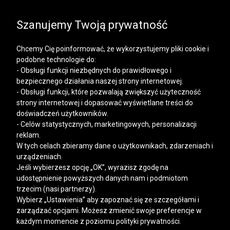
SALE | KOSZULE, POLO, T-SHIRTY: -50% NA DRUGI I
KAŻDY KOLEJNY PRODUKT
Szanujemy Twoją prywatność
Chcemy Cię poinformować, że wykorzystujemy pliki cookie i
podobne technologie do:
- Obsługi funkcji niezbędnych do prawidłowego i
bezpiecznego działania naszej strony internetowej.
Mężczyzna
Kobieta
- Obsługi funkcji, które pozwalają zwiększyć użyteczność
strony internetowej i dopasować wyświetlane treści do
doświadczeń użytkowników.
- Celów statystycznych, marketingowych, personalizacji
reklam.
W tych celach zbieramy dane o użytkownikach, zdarzeniach i
urządzeniach.
Jeśli wybierzesz opcję „OK”, wyrazisz zgodę na
udostępnienie powyższych danych nam i podmiotom
trzecim (nasi partnerzy).
Wybierz „Ustawienia” aby zapoznać się ze szczegółami i
zarządzać opcjami. Możesz zmienić swoje preferencje w
każdym momencie z poziomu polityki prywatności.