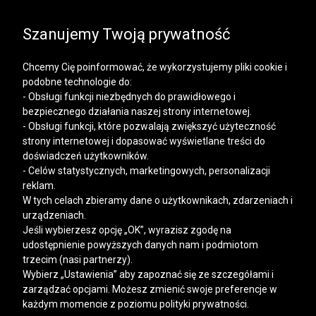
SALE | KOSZULE, POLO, T-SHIRTY: -50% NA DRUGI I
KAŻDY KOLEJNY PRODUKT
Szanujemy Twoją prywatność
Chcemy Cię poinformować, że wykorzystujemy pliki cookie i
podobne technologie do:
- Obsługi funkcji niezbędnych do prawidłowego i
bezpiecznego działania naszej strony internetowej.
Mężczyzna
Kobieta
- Obsługi funkcji, które pozwalają zwiększyć użyteczność
strony internetowej i dopasować wyświetlane treści do
doświadczeń użytkowników.
- Celów statystycznych, marketingowych, personalizacji
reklam.
W tych celach zbieramy dane o użytkownikach, zdarzeniach i
urządzeniach.
Jeśli wybierzesz opcję „OK”, wyrazisz zgodę na
udostępnienie powyższych danych nam i podmiotom
trzecim (nasi partnerzy).
Wybierz „Ustawienia” aby zapoznać się ze szczegółami i
zarządzać opcjami. Możesz zmienić swoje preferencje w
każdym momencie z poziomu polityki prywatności.