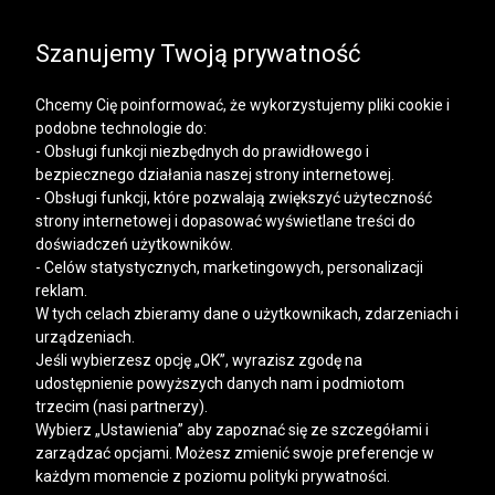
SALE | KOSZULE, POLO, T-SHIRTY: -50% NA DRUGI I
KAŻDY KOLEJNY PRODUKT
Szanujemy Twoją prywatność
Chcemy Cię poinformować, że wykorzystujemy pliki cookie i
podobne technologie do:
- Obsługi funkcji niezbędnych do prawidłowego i
bezpiecznego działania naszej strony internetowej.
Mężczyzna
Kobieta
- Obsługi funkcji, które pozwalają zwiększyć użyteczność
strony internetowej i dopasować wyświetlane treści do
doświadczeń użytkowników.
- Celów statystycznych, marketingowych, personalizacji
reklam.
W tych celach zbieramy dane o użytkownikach, zdarzeniach i
urządzeniach.
Jeśli wybierzesz opcję „OK”, wyrazisz zgodę na
udostępnienie powyższych danych nam i podmiotom
trzecim (nasi partnerzy).
Wybierz „Ustawienia” aby zapoznać się ze szczegółami i
zarządzać opcjami. Możesz zmienić swoje preferencje w
każdym momencie z poziomu polityki prywatności.