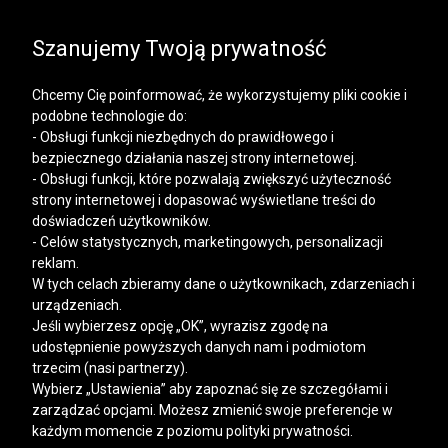
SALE | KOSZULE, POLO, T-SHIRTY: -50% NA DRUGI I
KAŻDY KOLEJNY PRODUKT
Szanujemy Twoją prywatność
Chcemy Cię poinformować, że wykorzystujemy pliki cookie i
podobne technologie do:
- Obsługi funkcji niezbędnych do prawidłowego i
bezpiecznego działania naszej strony internetowej.
Mężczyzna
Kobieta
- Obsługi funkcji, które pozwalają zwiększyć użyteczność
strony internetowej i dopasować wyświetlane treści do
doświadczeń użytkowników.
- Celów statystycznych, marketingowych, personalizacji
reklam.
W tych celach zbieramy dane o użytkownikach, zdarzeniach i
urządzeniach.
Jeśli wybierzesz opcję „OK”, wyrazisz zgodę na
udostępnienie powyższych danych nam i podmiotom
trzecim (nasi partnerzy).
Wybierz „Ustawienia” aby zapoznać się ze szczegółami i
zarządzać opcjami. Możesz zmienić swoje preferencje w
każdym momencie z poziomu polityki prywatności.