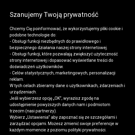
SALE | KOSZULE, POLO, T-SHIRTY: -50% NA DRUGI I
KAŻDY KOLEJNY PRODUKT
Szanujemy Twoją prywatność
Chcemy Cię poinformować, że wykorzystujemy pliki cookie i
podobne technologie do:
- Obsługi funkcji niezbędnych do prawidłowego i
bezpiecznego działania naszej strony internetowej.
Mężczyzna
Kobieta
- Obsługi funkcji, które pozwalają zwiększyć użyteczność
strony internetowej i dopasować wyświetlane treści do
doświadczeń użytkowników.
- Celów statystycznych, marketingowych, personalizacji
reklam.
W tych celach zbieramy dane o użytkownikach, zdarzeniach i
urządzeniach.
Jeśli wybierzesz opcję „OK”, wyrazisz zgodę na
udostępnienie powyższych danych nam i podmiotom
trzecim (nasi partnerzy).
Wybierz „Ustawienia” aby zapoznać się ze szczegółami i
zarządzać opcjami. Możesz zmienić swoje preferencje w
każdym momencie z poziomu polityki prywatności.