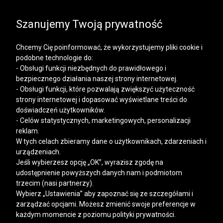
SALE | KOSZULE, POLO, T-SHIRTY: -50% NA DRUGI I
KAŻDY KOLEJNY PRODUKT
Szanujemy Twoją prywatność
Chcemy Cię poinformować, że wykorzystujemy pliki cookie i
podobne technologie do:
- Obsługi funkcji niezbędnych do prawidłowego i
bezpiecznego działania naszej strony internetowej.
Mężczyzna
Kobieta
- Obsługi funkcji, które pozwalają zwiększyć użyteczność
strony internetowej i dopasować wyświetlane treści do
doświadczeń użytkowników.
- Celów statystycznych, marketingowych, personalizacji
reklam.
W tych celach zbieramy dane o użytkownikach, zdarzeniach i
urządzeniach.
Jeśli wybierzesz opcję „OK”, wyrazisz zgodę na
udostępnienie powyższych danych nam i podmiotom
trzecim (nasi partnerzy).
Wybierz „Ustawienia” aby zapoznać się ze szczegółami i
zarządzać opcjami. Możesz zmienić swoje preferencje w
każdym momencie z poziomu polityki prywatności.