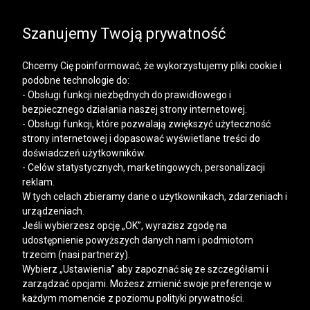
SALE | KOSZULE, POLO, T-SHIRTY: -50% NA DRUGI I
KAŻDY KOLEJNY PRODUKT
Szanujemy Twoją prywatność
Chcemy Cię poinformować, że wykorzystujemy pliki cookie i
podobne technologie do:
- Obsługi funkcji niezbędnych do prawidłowego i
bezpiecznego działania naszej strony internetowej.
Mężczyzna
Kobieta
- Obsługi funkcji, które pozwalają zwiększyć użyteczność
strony internetowej i dopasować wyświetlane treści do
doświadczeń użytkowników.
- Celów statystycznych, marketingowych, personalizacji
reklam.
W tych celach zbieramy dane o użytkownikach, zdarzeniach i
urządzeniach.
Jeśli wybierzesz opcję „OK”, wyrazisz zgodę na
udostępnienie powyższych danych nam i podmiotom
trzecim (nasi partnerzy).
Wybierz „Ustawienia” aby zapoznać się ze szczegółami i
zarządzać opcjami. Możesz zmienić swoje preferencje w
każdym momencie z poziomu polityki prywatności.