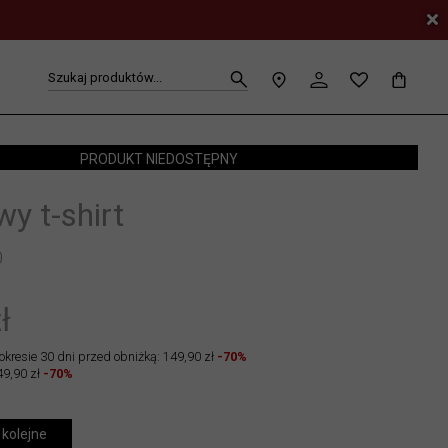
Szukaj produktów...
PRODUKT NIEDOSTĘPNY
y t-shirt
0
ł
okresie 30 dni przed obniżką: 149,90 zł
-70%
49,90 zł
-70%
 kolejne