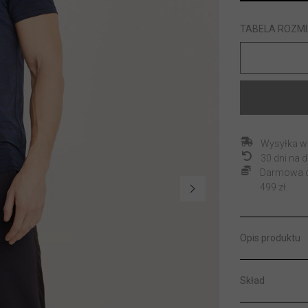
TABELA ROZM
Wysyłka w
30 dni na
Darmowa do
499 zł.
Opis produktu
Skład