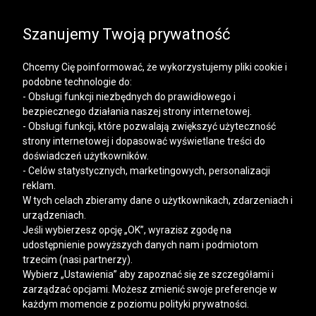
SALE | KOSZULE, POLO, T-SHIRTY: -50% NA DRUGI I
KAŻDY KOLEJNY PRODUKT
Szanujemy Twoją prywatność
Chcemy Cię poinformować, że wykorzystujemy pliki cookie i
podobne technologie do:
- Obsługi funkcji niezbędnych do prawidłowego i
bezpiecznego działania naszej strony internetowej.
Mężczyzna
Kobieta
- Obsługi funkcji, które pozwalają zwiększyć użyteczność
strony internetowej i dopasować wyświetlane treści do
doświadczeń użytkowników.
- Celów statystycznych, marketingowych, personalizacji
reklam.
W tych celach zbieramy dane o użytkownikach, zdarzeniach i
urządzeniach.
Jeśli wybierzesz opcję „OK”, wyrazisz zgodę na
udostępnienie powyższych danych nam i podmiotom
trzecim (nasi partnerzy).
Wybierz „Ustawienia” aby zapoznać się ze szczegółami i
zarządzać opcjami. Możesz zmienić swoje preferencje w
każdym momencie z poziomu polityki prywatności.