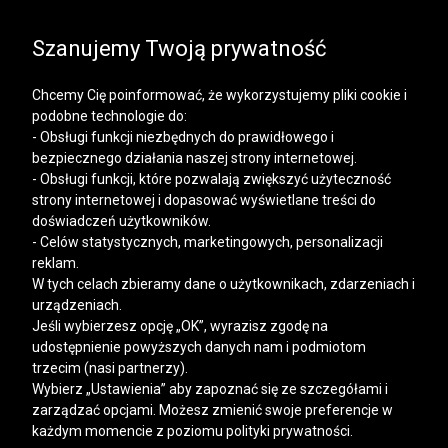
SALE | KOSZULE, POLO, T-SHIRTY: -50% NA DRUGI I
KAŻDY KOLEJNY PRODUKT
Szanujemy Twoją prywatność
Chcemy Cię poinformować, że wykorzystujemy pliki cookie i
podobne technologie do:
- Obsługi funkcji niezbędnych do prawidłowego i
bezpiecznego działania naszej strony internetowej.
Mężczyzna
Kobieta
- Obsługi funkcji, które pozwalają zwiększyć użyteczność
strony internetowej i dopasować wyświetlane treści do
doświadczeń użytkowników.
- Celów statystycznych, marketingowych, personalizacji
reklam.
W tych celach zbieramy dane o użytkownikach, zdarzeniach i
urządzeniach.
Jeśli wybierzesz opcję „OK”, wyrazisz zgodę na
udostępnienie powyższych danych nam i podmiotom
trzecim (nasi partnerzy).
Wybierz „Ustawienia” aby zapoznać się ze szczegółami i
zarządzać opcjami. Możesz zmienić swoje preferencje w
każdym momencie z poziomu polityki prywatności.