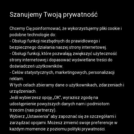
SALE | KOSZULE, POLO, T-SHIRTY: -50% NA DRUGI I
KAŻDY KOLEJNY PRODUKT
Szanujemy Twoją prywatność
Chcemy Cię poinformować, że wykorzystujemy pliki cookie i
podobne technologie do:
- Obsługi funkcji niezbędnych do prawidłowego i
bezpiecznego działania naszej strony internetowej.
Mężczyzna
Kobieta
- Obsługi funkcji, które pozwalają zwiększyć użyteczność
strony internetowej i dopasować wyświetlane treści do
doświadczeń użytkowników.
- Celów statystycznych, marketingowych, personalizacji
reklam.
W tych celach zbieramy dane o użytkownikach, zdarzeniach i
urządzeniach.
Jeśli wybierzesz opcję „OK”, wyrazisz zgodę na
udostępnienie powyższych danych nam i podmiotom
trzecim (nasi partnerzy).
Wybierz „Ustawienia” aby zapoznać się ze szczegółami i
zarządzać opcjami. Możesz zmienić swoje preferencje w
każdym momencie z poziomu polityki prywatności.