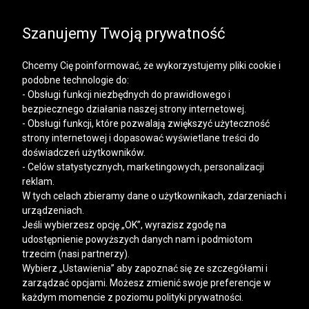
SALE | KOSZULE, POLO, T-SHIRTY: -50% NA DRUGI I
KAŻDY KOLEJNY PRODUKT
Szanujemy Twoją prywatność
Chcemy Cię poinformować, że wykorzystujemy pliki cookie i
podobne technologie do:
- Obsługi funkcji niezbędnych do prawidłowego i
bezpiecznego działania naszej strony internetowej.
Mężczyzna
Kobieta
- Obsługi funkcji, które pozwalają zwiększyć użyteczność
strony internetowej i dopasować wyświetlane treści do
doświadczeń użytkowników.
- Celów statystycznych, marketingowych, personalizacji
reklam.
W tych celach zbieramy dane o użytkownikach, zdarzeniach i
urządzeniach.
Jeśli wybierzesz opcję „OK”, wyrazisz zgodę na
udostępnienie powyższych danych nam i podmiotom
trzecim (nasi partnerzy).
Wybierz „Ustawienia” aby zapoznać się ze szczegółami i
zarządzać opcjami. Możesz zmienić swoje preferencje w
każdym momencie z poziomu polityki prywatności.