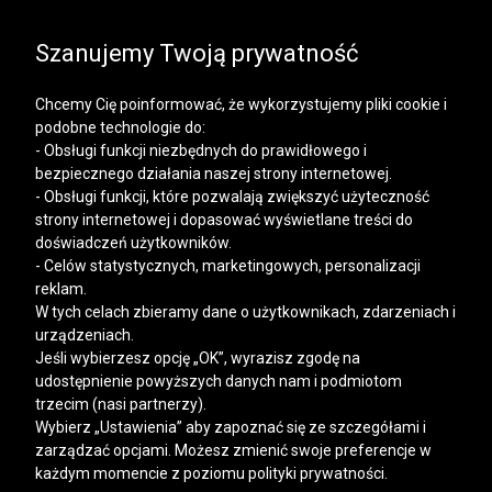
SALE | KOSZULE, POLO, T-SHIRTY: -50% NA DRUGI I
KAŻDY KOLEJNY PRODUKT
Szanujemy Twoją prywatność
Chcemy Cię poinformować, że wykorzystujemy pliki cookie i
podobne technologie do:
- Obsługi funkcji niezbędnych do prawidłowego i
bezpiecznego działania naszej strony internetowej.
Mężczyzna
Kobieta
- Obsługi funkcji, które pozwalają zwiększyć użyteczność
strony internetowej i dopasować wyświetlane treści do
doświadczeń użytkowników.
- Celów statystycznych, marketingowych, personalizacji
reklam.
W tych celach zbieramy dane o użytkownikach, zdarzeniach i
urządzeniach.
Jeśli wybierzesz opcję „OK”, wyrazisz zgodę na
udostępnienie powyższych danych nam i podmiotom
trzecim (nasi partnerzy).
Wybierz „Ustawienia” aby zapoznać się ze szczegółami i
zarządzać opcjami. Możesz zmienić swoje preferencje w
każdym momencie z poziomu polityki prywatności.