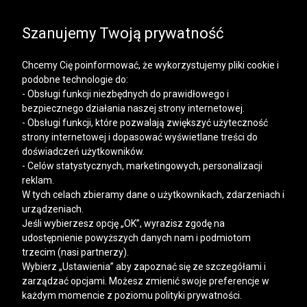
SALE | KOSZULE, POLO, T-SHIRTY: -50% NA DRUGI I
KAŻDY KOLEJNY PRODUKT
Szanujemy Twoją prywatność
Chcemy Cię poinformować, że wykorzystujemy pliki cookie i
podobne technologie do:
- Obsługi funkcji niezbędnych do prawidłowego i
bezpiecznego działania naszej strony internetowej.
Mężczyzna
Kobieta
- Obsługi funkcji, które pozwalają zwiększyć użyteczność
strony internetowej i dopasować wyświetlane treści do
doświadczeń użytkowników.
- Celów statystycznych, marketingowych, personalizacji
reklam.
W tych celach zbieramy dane o użytkownikach, zdarzeniach i
urządzeniach.
Jeśli wybierzesz opcję „OK”, wyrazisz zgodę na
udostępnienie powyższych danych nam i podmiotom
trzecim (nasi partnerzy).
Wybierz „Ustawienia” aby zapoznać się ze szczegółami i
zarządzać opcjami. Możesz zmienić swoje preferencje w
każdym momencie z poziomu polityki prywatności.