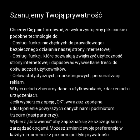
SALE | KOSZULE, POLO, T-SHIRTY: -50% NA DRUGI I
KAŻDY KOLEJNY PRODUKT
Szanujemy Twoją prywatność
Chcemy Cię poinformować, że wykorzystujemy pliki cookie i
podobne technologie do:
- Obsługi funkcji niezbędnych do prawidłowego i
bezpiecznego działania naszej strony internetowej.
Mężczyzna
Kobieta
- Obsługi funkcji, które pozwalają zwiększyć użyteczność
strony internetowej i dopasować wyświetlane treści do
doświadczeń użytkowników.
- Celów statystycznych, marketingowych, personalizacji
reklam.
W tych celach zbieramy dane o użytkownikach, zdarzeniach i
urządzeniach.
Jeśli wybierzesz opcję „OK”, wyrazisz zgodę na
udostępnienie powyższych danych nam i podmiotom
trzecim (nasi partnerzy).
Wybierz „Ustawienia” aby zapoznać się ze szczegółami i
zarządzać opcjami. Możesz zmienić swoje preferencje w
każdym momencie z poziomu polityki prywatności.