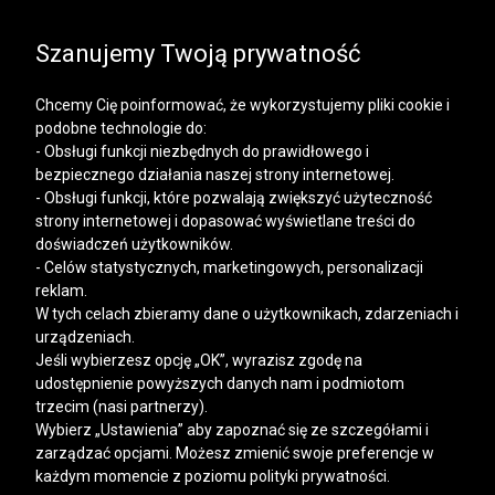
SALE | KOSZULE, POLO, T-SHIRTY: -50% NA DRUGI I
KAŻDY KOLEJNY PRODUKT
Szanujemy Twoją prywatność
Chcemy Cię poinformować, że wykorzystujemy pliki cookie i
podobne technologie do:
- Obsługi funkcji niezbędnych do prawidłowego i
bezpiecznego działania naszej strony internetowej.
Mężczyzna
Kobieta
- Obsługi funkcji, które pozwalają zwiększyć użyteczność
strony internetowej i dopasować wyświetlane treści do
doświadczeń użytkowników.
- Celów statystycznych, marketingowych, personalizacji
reklam.
W tych celach zbieramy dane o użytkownikach, zdarzeniach i
urządzeniach.
Jeśli wybierzesz opcję „OK”, wyrazisz zgodę na
udostępnienie powyższych danych nam i podmiotom
trzecim (nasi partnerzy).
Wybierz „Ustawienia” aby zapoznać się ze szczegółami i
zarządzać opcjami. Możesz zmienić swoje preferencje w
każdym momencie z poziomu polityki prywatności.