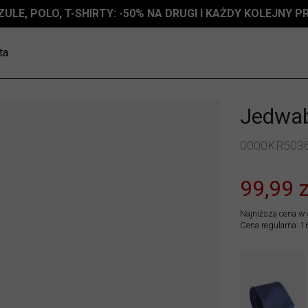
ZULE, POLO, T-SHIRTY: -50% NA DRUGI I KAŻDY KOLEJNY 
ta
Jedwab
0000KR503
99,99 z
Najniższa cena w 
Cena regularna: 1