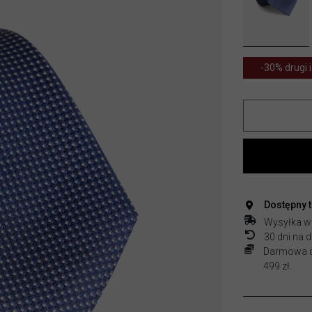
-30% drugi i
Dostępny 
Wysyłka w
30 dni na
Darmowa do
499 zł.