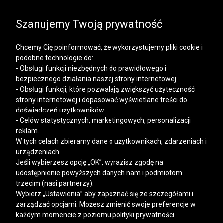
SALE | KOSZULE, POLO, T-SHIRTY: -50% NA DRUGI I
KAŻDY KOLEJNY PRODUKT
Szanujemy Twoją prywatność
Chcemy Cię poinformować, że wykorzystujemy pliki cookie i
podobne technologie do:
- Obsługi funkcji niezbędnych do prawidłowego i
bezpiecznego działania naszej strony internetowej.
Mężczyzna
Kobieta
- Obsługi funkcji, które pozwalają zwiększyć użyteczność
strony internetowej i dopasować wyświetlane treści do
doświadczeń użytkowników.
- Celów statystycznych, marketingowych, personalizacji
reklam.
W tych celach zbieramy dane o użytkownikach, zdarzeniach i
urządzeniach.
Jeśli wybierzesz opcję „OK”, wyrazisz zgodę na
udostępnienie powyższych danych nam i podmiotom
trzecim (nasi partnerzy).
Wybierz „Ustawienia” aby zapoznać się ze szczegółami i
zarządzać opcjami. Możesz zmienić swoje preferencje w
każdym momencie z poziomu polityki prywatności.