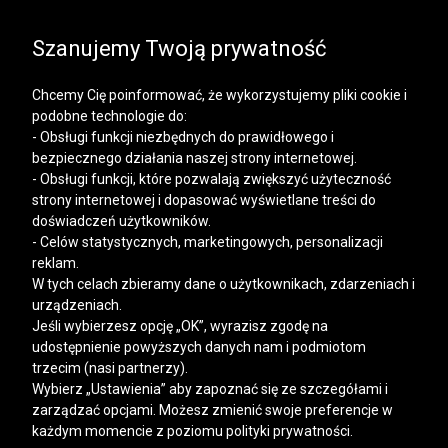
SALE | KOSZULE, POLO, T-SHIRTY: -50% NA DRUGI I
KAŻDY KOLEJNY PRODUKT
Szanujemy Twoją prywatność
Chcemy Cię poinformować, że wykorzystujemy pliki cookie i
podobne technologie do:
- Obsługi funkcji niezbędnych do prawidłowego i
bezpiecznego działania naszej strony internetowej.
Mężczyzna
Kobieta
- Obsługi funkcji, które pozwalają zwiększyć użyteczność
strony internetowej i dopasować wyświetlane treści do
doświadczeń użytkowników.
- Celów statystycznych, marketingowych, personalizacji
reklam.
W tych celach zbieramy dane o użytkownikach, zdarzeniach i
urządzeniach.
Jeśli wybierzesz opcję „OK”, wyrazisz zgodę na
udostępnienie powyższych danych nam i podmiotom
trzecim (nasi partnerzy).
Wybierz „Ustawienia” aby zapoznać się ze szczegółami i
zarządzać opcjami. Możesz zmienić swoje preferencje w
każdym momencie z poziomu polityki prywatności.